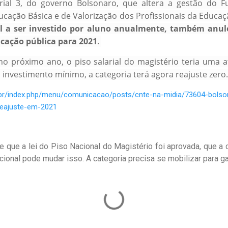
terial 3, do governo Bolsonaro, que altera a gestão do
cação Básica e de Valorização dos Profissionais da Educaç
l a ser investido por aluno anualmente, também anulo
ucação pública para 2021
.
no próximo ano, o piso salarial do magistério teria uma 
investimento mínimo, a categoria terá agora reajuste zero.
g.br/index.php/menu/comunicacao/posts/cnte-na-midia/73604-bols
reajuste-em-2021
e que a lei do Piso Nacional do Magistério foi aprovada, que a c
onal pode mudar isso. A categoria precisa se mobilizar para gar