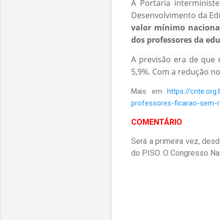
A Portaria interminis
Desenvolvimento da Edu
valor mínimo naciona
dos professores da ed
A previsão era de que 
5,9%. Com a redução no 
Mais em
https://cnte.or
professores-ficarao-sem-
COMENTÁRIO
Será a primeira vez, desd
do PISO. O Congresso Naci
C
o