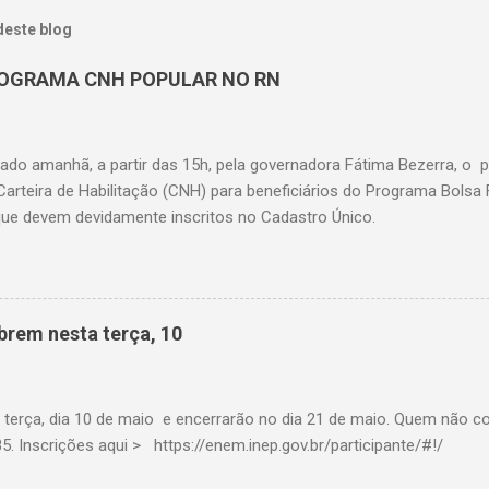
deste blog
OGRAMA CNH POPULAR NO RN
çado amanhã, a partir das 15h, pela governadora Fátima Bezerra, o 
Carteira de Habilitação (CNH) para beneficiários do Programa Bolsa
 que devem devidamente inscritos no Cadastro Único.
brem nesta terça, 10
a terça, dia 10 de maio e encerrarão no dia 21 de maio. Quem não co
. Inscrições aqui > https://enem.inep.gov.br/participante/#!/