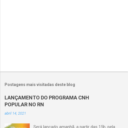
i
o
s
Postagens mais visitadas deste blog
LANÇAMENTO DO PROGRAMA CNH
POPULAR NO RN
abril 14, 2021
Será lançado amanhã, a partir das 15h, pela