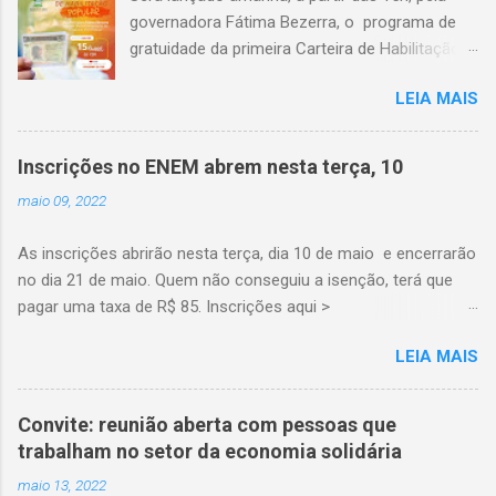
governadora Fátima Bezerra, o programa de
gratuidade da primeira Carteira de Habilitação
(CNH) para beneficiários do Programa Bolsa
LEIA MAIS
Família e outros programas sociais, que devem
devidamente inscritos no Cadastro Único.
Inscrições no ENEM abrem nesta terça, 10
maio 09, 2022
As inscrições abrirão nesta terça, dia 10 de maio e encerrarão
no dia 21 de maio. Quem não conseguiu a isenção, terá que
pagar uma taxa de R$ 85. Inscrições aqui >
https://enem.inep.gov.br/participante/#!/
LEIA MAIS
Convite: reunião aberta com pessoas que
trabalham no setor da economia solidária
maio 13, 2022