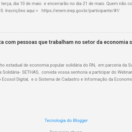
a terça, dia 10 de maio e encerrarão no dia 21 de maio. Quem não co
. Inscrições aqui > https://enem.inep.gov.br/participante/#!/
rta com pessoas que trabalham no setor da economia s
ho estadual de economia popular solidária do RN, em parceria da 
 Solidária- SETHAS, convida vossa senhoria a participar do Webna
vo Ecosol Digital, e o Sistema de Cadastro e Informação da Econom
: 17 de maio de 2022 Hora: 14h Local virtual : Google meet I NSCR
docs.google.com/forms/d/e/1FAIpQLSeMr4GqaqgAslDo2zgol-
81ZvRb8MY3P4SULouS6Pw/viewform?usp=sf_link
Tecnologia do Blogger