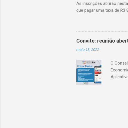
As inscrições abrirão nest
que pagar uma taxa de R$ 85
Convite: reunião abe
maio 13, 2022
O Consel
Economia
Aplicati
RN. Data
https://
LcgoOWw