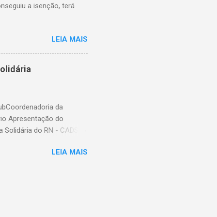
nseguiu a isenção, terá
LEIA MAIS
olidária
SubCoordenadoria da
rio Apresentação do
ia Solidária do RN - CADSOL
EVA-SE:
LEIA MAIS