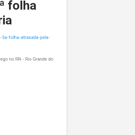
ª folha
ria
-3a-folha-atrasada-pela-
rego no RN - Rio Grande do